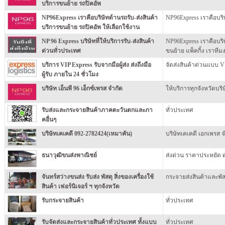
บริการขนย้าย รถปิคอัพ
NP96Express เราคือบริษัทด้านรถรับ-ส่งสินค้า
NP96Express เราคือบริษ
บริการขนย้าย รถปิคอัพ ให้เลือกใช้งาน
NP 96 Express บริษัทที่ให้บริการรับ-ส่งสินค้า
NP96Express เราคือบริ
ด่วนทั่วประเทศ
ขนย้าย แพ็คกิ้ง เราทีม
บริการ VIP Express รับจากมือผู้ส่ง ส่งถึงมือ
จัดส่งสินค้าด่วนแบบ VIP
ผู้รับ ภายใน 24 ชั่วโมง
บริษัท เอ็นพี 96 เอ็กซ์เพรส จำกัด
ให้บริการทุกจังหวัดบริษ
รับส่งและกระจายสินค้าภาคตะวันตกและภา
ทั่วประเทศ
คอื่นๆ
บริษัทเคเคดี 092-2782424(เหมาคัน)
บริษัทเคเคดี เอกเพรส จ
ธนาวุฒิขนส่งพาณิชย์
ส่งด่วน ราคาประหยัด ดร
จันทร์สว่างขนส่ง รับส่ง พัสดุ สิ่งของเครื่องใช้
กระจายส่งสินค้าและพัส
สินค้า เฟอร์นิเจอร์ ฯ ทุกจังหวัด
รับกระจายสินค้า
ทั่วประเทศ
รับจัดส่งและกระจายสินค้าทั่วประเทศ ทั้งแบบ
ทั่วประเทศ