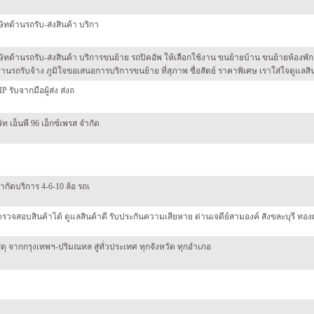
ัทด้านรถรับ-ส่งสินค้า บริกา
ษัทด้านรถรับ-ส่งสินค้า บริการขนย้าย รถปิคอัพ ให้เลือกใช้งาน ขนย้ายบ้าน ขนย้ายห้องพ
งานรถรับจ้าง ภูมิใจขอเสนอการบริการขนย้าย ที่สุภาพ ซื่อสัตย์ ราคาพิเศษ เราใส่ใจดูแลส
 รับจากมือผู้ส่ง ส่งถ
ัท เอ็นพี 96 เอ็กซ์เพรส จำกัด
ำกัดบริการ 4-6-10 ล้อ รถเ
วจสอบสินค้าได้ ดูแลสินค้าดี รับประกันความเสียหาย ด่านเจดีย์สามองค์ สังขละบุรี ทองผา
ดุ จากกรุงเทพฯ-ปริมณทล สู่ทั่วประเทศ ทุกจังหวัด ทุกอำเภอ