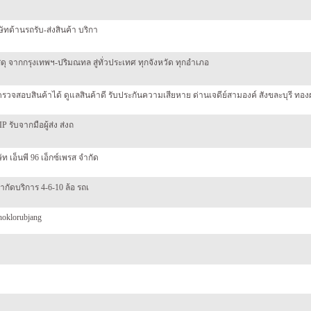
ัทด้านรถรับ-ส่งสินค้า บริกา
ดุ จากกรุงเทพฯ-ปริมณทล สู่ทั่วประเทศ ทุกจังหวัด ทุกอำเภอ
วจสอบสินค้าได้ ดูแลสินค้าดี รับประกันความเสียหาย ด่านเจดีย์สามองค์ สังขละบุรี ทองผา
 รับจากมือผู้ส่ง ส่งถ
ัท เอ็นพี 96 เอ็กซ์เพรส จำกัด
ำกัดบริการ 4-6-10 ล้อ รถเ
hoklorubjang