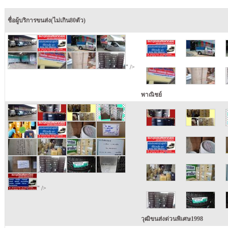
ชื่อผู้บริการขนส่ง(ไม่เกิน80ตัว)
" />
พาณิชย์
" />
วุฒิขนส่งด่วนพิเศษ1998