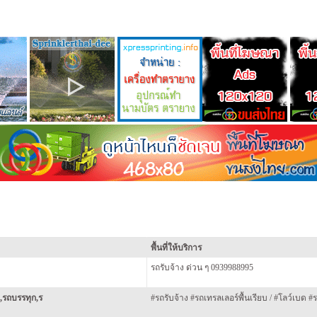
พื้นที่ให้บริการ
รถรับจ้าง ด่วน ๆ 0939988995
ง,รถบรรทุก,ร
#รถรับจ้าง #รถเทรลเลอร์พื้นเรียบ / #โลว์เบด #ร