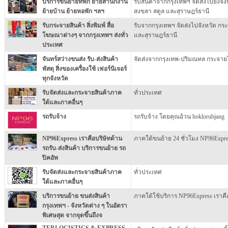
บริการขนย้ายที่พัก ย้ายสำนักงาน
รับสินค้าจากกรุงเทพฯ จัดส่งไปยังจัง
ย้ายบ้าน ย้ายหอพัก ฯลฯ
สงขลา สตูล และสุราษฎร์ธานี
รับกระจายสินค้า สิ่งพิมพ์ สื่อ
รับจากกรุงเทพฯ จัดส่งไปจังหวัด กระ
โฆษณาต่างๆ จากกรุงเทพฯ ส่งทั่ว
และสุราษฎร์ธานี
ประเทศ
จันทร์สว่างขนส่ง รับ-ส่งสินค้า
จัดส่งจากกรุงเทพ-ปริมณทล กระจายไ
พัสดุ สิ่งของเครื่องใช้ เฟอร์นิเจอร์
ทุกจังหวัด
รับจัดส่งและกระจายสินค้าภาค
ทั่วประเทศ
ใต้และภาคอื่นๆ
รถรับจ้าง
รถรับจ้าง โดยคุณอ้วน hoklorubjang
NP96Express เราคือบริษัทด้าน
ภาคใต้ขนย้าย 24 ชั่วโมง NP96Expre
รถรับ-ส่งสินค้า บริการขนย้าย รถ
ปิคอัพ
รับจัดส่งและกระจายสินค้าภาค
ทั่วประเทศ
ใต้และภาคอื่นๆ
บริการขนย้าย ขนส่งสินค้า
ภาคใต้ใช้บริการ NP96Express เราคือ
กรุงเทพฯ - จังหวัดต่าง ๆ ในอัตรา
พิเศษสุด จากจุดขึ้นถึงจ
TEP LOGISTICS & EXPRESS