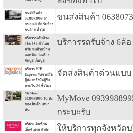
สิ่งของทั่วไป​ ​
ขนส่งสินค้า
ขนส่งสินค้า 0638073
0638073909 รถ
กระบะ 6 ล้อ รับจ้าง
ขนย้าย ทั่วไป
บริการรถรับจ้าง
บริการรถรับจ้าง 6ล้อ
6ล้อ 4ล้อ ทั่วไทย
ครับ ขนย้ายบ้าน
ออฟฟิต ก่อสร้าง
จัดบูธ เก็บบูธ
บริการ VIP
จัดส่งสินค้าด่วนแบบ V
Express รับจากมือ
ผู้ส่ง ส่งถึงมือผู้รับ
ภายใน 24 ชั่วโมง
MyMove
MyMove 0939988995 
0939988995 รับ-ส่ง
ของ สินค้า เหมา
กระบะรับ
คัน
บริษัท เอ็นพี 96
ให้บริการทุกจังหวัดบร
เอ็กซ์เพรส จำกัด