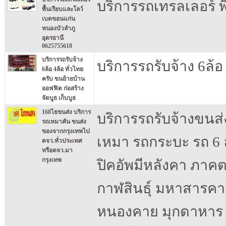
บริการรถเทรลเลอร์ 
พื้นเรียบและโลว์
เบดขอนแก่น
หนองบัวลำภู
อุดรธานี
0625755618
บริการรถรับจ้าง
บริการรถรับจ้าง 6ล้อ
6ล้อ 4ล้อ ทั่วไทย
ครับ ขนย้ายบ้าน
ออฟฟิต ก่อสร้าง
จัดบูธ เก็บบูธ
168ไธขนส่ง บริการ
บริการรถรับจ้างขนส่
รถเหมาคัน ขนส่ง
ของจากกรุงเทพไป
เหมา รถกระบะ รถ 6 ล
ตจว.ทั่วประเทศ
หรือตจว.มา
กรุงเทพ
ปิคอัพมีหลังคา ภาค
กาฬสินธุ์ มหาสารคา
หนองคาย มุกดาหาร อำ