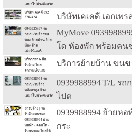
เหมาไปต่างจังหวัด
บริษัทเคเคดี 092-
บริษัทเคเคดี เอกเพรส
2782424
0940525367 รถ
MyMove 0939988995 
กระบะรับจ้างขน
ของ ย้ายบ้าน ย้าย
โด ห้องพัก พร้อมคน
ห้อง ย้าย
เฟอร์นิเจอร์
บริการรถ 6 ล้อ
บริการย้ายบ้าน ขนขอ
รับจ้าง โดย
จักรพงษ์ขนส่ง
0939988994 รถ
0939988994 T/L รถกร
กระบะรับจ้าง
หลังคาสูง จ้าง
ไปต
เหมาไปต่างจังหวัด
รถรับจ้าง | รถ
0939988994 ย้ายหอพ
รับจ้างขนของ
0939988994 ย้าย
กระ
หอพัก - คอนโด -
รับขนของ โดยใช้