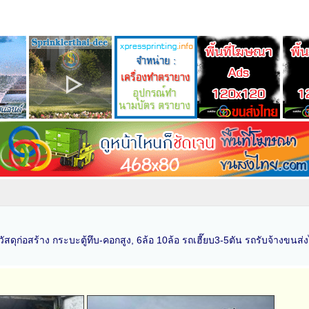
สดุก่อสร้าง กระบะตู้ทึบ-คอกสูง, 6ล้อ 10ล้อ รถเฮี๊ยบ3-5ตัน รถรับจ้างขนส่ง