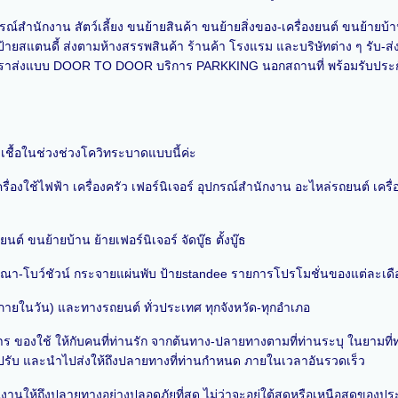
ุปกรณ์สำนักงาน สัตว์เลี้ยง ขนย้ายสินค้า ขนย้ายสิ่งของ-เครื่องยนต์ ขนย้ายบ้า
แตนดี้ ส่งตามห้างสรรพสินค้า ร้านค้า โรงแรม และบริษัทต่าง ๆ รับ-ส่งพั
อยากให้เราส่งแบบ DOOR TO DOOR บริการ PARKKING นอกสถานที่ พร้อมรับประ
ดเชื้อในช่วงช่วงโควิทระบาดแบบนี้ค่ะ
ื่องใช้ไฟฟ้า เครื่องครัว เฟอร์นิเจอร์ อุปกรณ์สำนักงาน อะไหล่รถยนต์ เครื่อง
์ ขนย้ายบ้าน ย้ายเฟอร์นิเจอร์ จัดบู๊ธ ตั้งบู๊ธ
ณา-โบว์ชัวน์ กระจายแผ่นพับ ป้ายstandee รายการโปรโมชั่นของแต่ละเดือ
ึงภายในวัน) และทางรถยนต์ ทั่วประเทศ ทุกจังหวัด-ทุกอำเภอ
ร ของใช้ ให้กับคนที่ท่านรัก จากต้นทาง-ปลายทางตามที่ท่านระบุ ในยามที่ท่า
เราไปรับ และนำไปส่งให้ถึงปลายทางที่ท่านกำหนด ภายในเวลาอันรวดเร็ว
้นงานให้ถึงปลายทางอย่างปลอดภัยที่สุด ไม่ว่าจะอยู่ใต้สุดหรือเหนือสุดของป